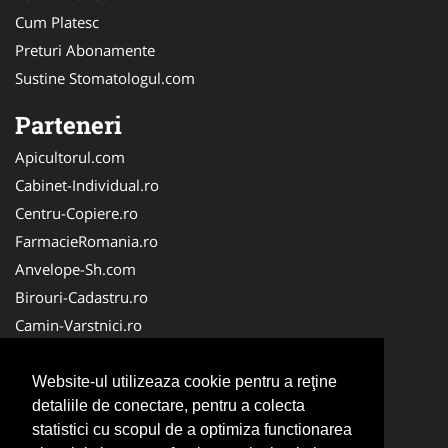
Cum Platesc
Preturi Abonamente
Sustine Stomatologul.com
Parteneri
Apicultorul.com
Cabinet-Individual.ro
Centru-Copiere.ro
FarmacieRomania.ro
Anvelope-Sh.com
Birouri-Cadastru.ro
Camin-Varstnici.ro
CentraleBoilere.ro
Cabinet-Ginecologic.ro
Website-ul utilizeaza cookie pentru a reţine
detaliile de conectare, pentru a colecta
Cabinet-Psihologie.com
statistici cu scopul de a optimiza functionarea
Clinica-Privata.ro