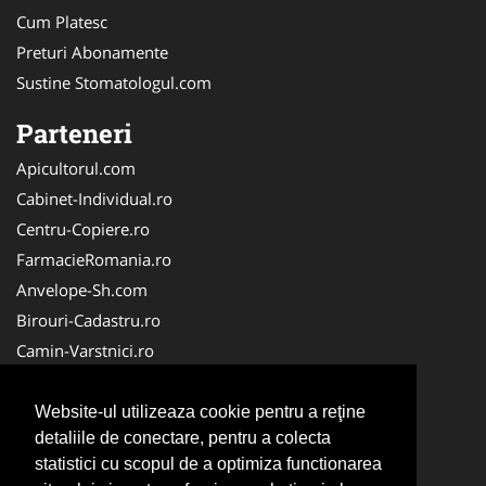
Cum Platesc
Preturi Abonamente
Sustine Stomatologul.com
Parteneri
Apicultorul.com
Cabinet-Individual.ro
Centru-Copiere.ro
FarmacieRomania.ro
Anvelope-Sh.com
Birouri-Cadastru.ro
Camin-Varstnici.ro
CentraleBoilere.ro
Cabinet-Ginecologic.ro
Website-ul utilizeaza cookie pentru a reţine
detaliile de conectare, pentru a colecta
Cabinet-Psihologie.com
statistici cu scopul de a optimiza functionarea
Clinica-Privata.ro