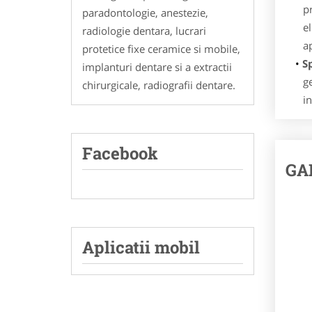
p
paradontologie, anestezie,
e
radiologie dentara, lucrari
ap
protetice fixe ceramice si mobile,
S
implanturi dentare si a extractii
g
chirurgicale, radiografii dentare.
in
Facebook
GA
Aplicatii mobil