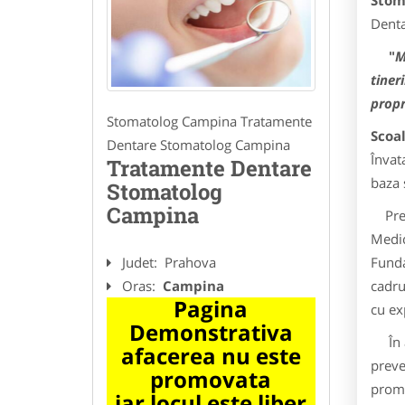
Stom
Denta
"
M
tiner
propr
Stomatolog Campina Tratamente
Scoa
Dentare Stomatolog Campina
Învat
Tratamente Dentare
baza 
Stomatolog
Campina
Premi
Medic
Fund
Judet:
Prahova
cadru
Oras:
Campina
Pagina
cu ex
Demonstrativa
În ac
afacerea nu este
preve
promovata
promo
iar locul este liber