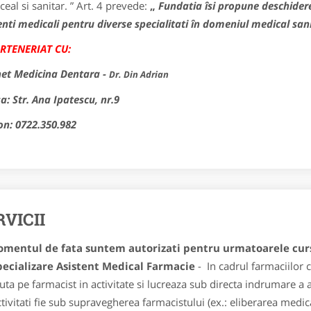
ceal si sanitar. ” Art. 4 prevede:
„
Fundatia îsi propune deschidere
enti medicali pentru diverse specialitati în domeniul medical sani
ARTENERIAT CU:
et Medicina Dentara -
Dr. Din Adrian
a: Str. Ana Ipatescu, nr.9
on: 0722.350.982
RVICII
omentul de fata suntem autorizati pentru urmatoarele curs
pecializare Asistent Medical Farmacie
- In cadrul farmaciilor 
uta pe farmacist in activitate si lucreaza sub directa indrumare a 
ctivitati fie sub supravegherea farmacistului (ex.: eliberarea med