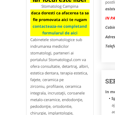
postli
Stomatolog Campina
asist
daca doresti ca afacerea ta sa
IN P
fie promovata aici te rugam
contacteaza-ne completand
Cabin
formularul de aici
Adres
Cabinetele stomatologice sub
Telef
indrumarea medicilor
stomatologi, parteneri ai
portalului Stomatologul.com va
ofera consultatie, detartraj, albiri,
estetica dentara, terapia estetica,
SE
faţete, ceramica pe
zirconiu, profilaxie, ceramica
In m
integrala, incrustaţii, coroanele
S
metalo-ceramice, endodonţie,
aj
pedodonţie, ortodontie,
a
chirurgie, implantologie,