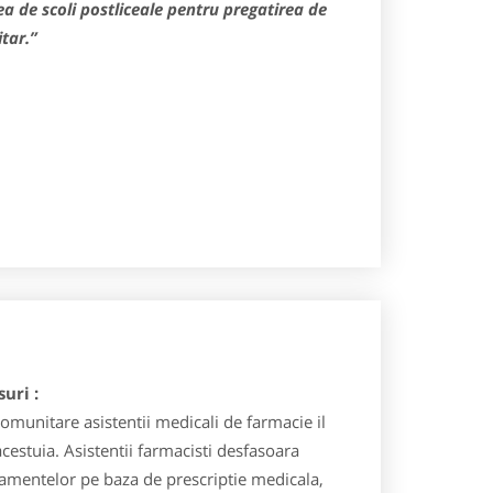
a de scoli postliceale pentru pregatirea de
tar.”
uri :
comunitare asistentii medicali de farmacie il
acestuia. Asistentii farmacisti desfasoara
icamentelor pe baza de prescriptie medicala,