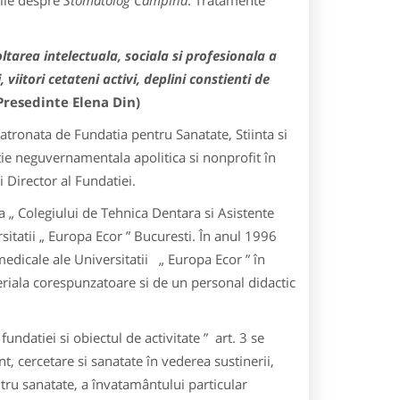
tile despre
Stomatolog Campina
: Tratamente
ltarea intelectuala, sociala si profesionala a
viitori cetateni activi, deplini constienti de
(Presedinte Elena Din)
patronata de Fundatia pentru Sanatate, Stiinta si
atie neguvernamentala apolitica si nonprofit în
i Director al Fundatiei.
ta „ Colegiului de Tehnica Dentara si Asistente
itatii „ Europa Ecor ” Bucuresti. În anul 1996
medicale ale Universitatii „ Europa Ecor ” în
eriala corespunzatoare si de un personal didactic
undatiei si obiectul de activitate ” art. 3 se
 cercetare si sanatate în vederea sustinerii,
entru sanatate, a învatamântului particular