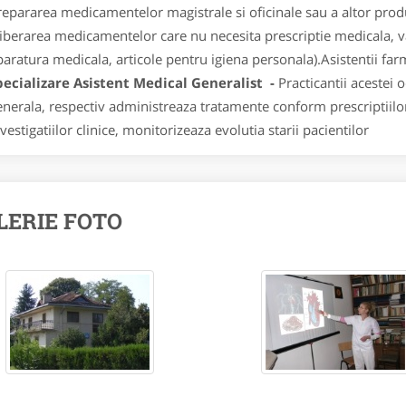
repararea medicamentelor magistrale si oficinale sau a altor prod
liberarea medicamentelor care nu necesita prescriptie medicala, v
aratura medicala, articole pentru igiena personala).Asistentii farma
pecializare Asistent Medical Generalist -
Practicantii acestei
enerala, respectiv administreaza tratamente conform prescriptiilor
vestigatiilor clinice, monitorizeaza evolutia starii pacientilor
LERIE FOTO