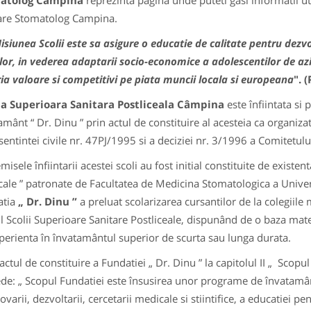
atolog Campina
reprezinta pagina unde puteti gasi informatii u
re Stomatolog Campina.
isiunea Scolii este sa asigure o educatie de calitate pentru dezvo
ilor, in vederea adaptarii socio-economice a adolescentilor de azi, 
ia valoare si competitivi pe piata muncii locala si europeana
". 
la Superioara Sanitara Postliceala Câmpina
este înfiintata si 
amânt “ Dr. Dinu ” prin actul de constituire al acesteia ca organiz
sentintei civile nr. 47PJ/1995 si a deciziei nr. 3/1996 a Comitetulu
sele înfiintarii acestei scoli au fost initial constituite de existen
ale ” patronate de Facultatea de Medicina Stomatologica a Univers
atia
„ Dr. Dinu ”
a preluat scolarizarea cursantilor de la colegiile 
l Scolii Superioare Sanitare Postliceale, dispunând de o baza mat
perienta în învatamântul superior de scurta sau lunga durata.
tul de constituire a Fundatiei „ Dr. Dinu ” la capitolul II „ Scopul f
de: „ Scopul Fundatiei este însusirea unor programe de învatamânt,
varii, dezvoltarii, cercetarii medicale si stiintifice, a educatiei p