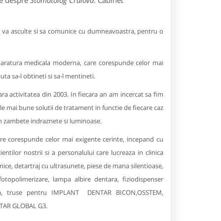
le despre
Stomatolog Craiova
: Cabinet
a va asculte si sa comunice cu dumneavoastra, pentru o
e aparatura medicala moderna, care corespunde celor mai
ta sa-l obtineti si sa-l mentineti.
a activitatea din 2003. In fiecara an am incercat sa fim
le mai bune solutii de tratament in functie de fiecare caz
in zambete indraznete si luminoase.
re corespunde celor mai exigente cerinte, incepand cu
ntilor nostrii si a personalului care lucreaza in clinica
ice, detartraj cu ultrasunete, piese de mana silentioase,
fotopolimerizare, lampa albire dentara, fiziodispenser
nala, truse pentru IMPLANT DENTAR BICON,OSSTEM,
NTAR GLOBAL G3.