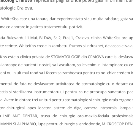
atolog Craiova
reprezinta pagina unde puteti gasi informatii uti
tologic Craiova.
 WhiteKiss este una tanara, dar experimentata si cu multa rabdare, gata s
na colaborare in gasirea tratamentului potrivit.
atia Bulevardul 1 Mai, Bl D4A, Sc 2, Etaj 1, Craiova, clinica WhiteKiss ar
te cerinte. WhiteKiss crede in zambetul frumos si indraznet, de aceea ei va aju
Kiss este o clinica privata de STOMATOLOGIE din CRAIOVA care isi desfasoar
i aproape de pacientii nostrii, sa-i ascultam, sa le venim in intampinare cu ce
te si nu in ultimul rand sa-i facem sa zambeasca pentru ca noi chiar credem 
entul de fata ne desfasuram activitatea de stomatologie cu o dotare ca
ectia si sterilizarea instrumentarului pentru ca ne preocupa sanatatea pacie
a. Avem in dotare trei unituri pentru stomatologie si chirurgie orala ergonom
tor chirurgical, apex locator, sistem de diga, camera intraorala, lampa 
u IMPLANT DENTAR, trusa de chirurgie oro-maxilo-faciala profesio
MANN SI ALPHABIO, lupe pentru chirurgie si endodontie, MICROSCOP DE