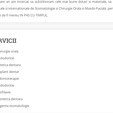
care an am incercat sa achizitionam cele mai bune dotari si materiale, sa pa
ale si internationale de Stomatologie si Chirurgie Orala si Maxilo-Faciala pe
 de fi mereu IN PAS CU TIMPUL.
RVICII
irurgie orala
dodontie
tetica dentara
plant dentar
ontoterapie
dodontie
ofilaxie
otetica dentara
genta stomatologie