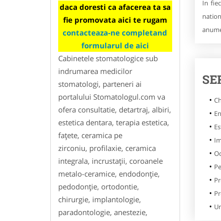
In fie
daca doresti ca afacerea ta sa
nation
fie promovata aici te rugam
anume
contacteaza-ne completand
formularul de aici
Cabinetele stomatologice sub
indrumarea medicilor
SE
stomatologi, parteneri ai
portalului Stomatologul.com va
Ch
ofera consultatie, detartraj, albiri,
En
estetica dentara, terapia estetica,
Es
faţete, ceramica pe
Im
zirconiu, profilaxie, ceramica
Od
integrala, incrustaţii, coroanele
Pe
metalo-ceramice, endodonţie,
Pr
pedodonţie, ortodontie,
Pr
chirurgie, implantologie,
Ur
paradontologie, anestezie,