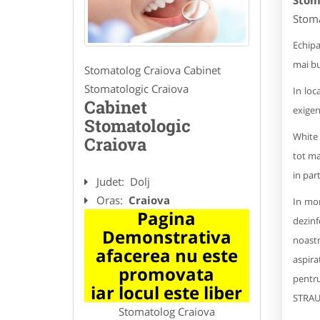
Stom
Stoma
Echipa
mai bu
Stomatolog Craiova Cabinet
Stomatologic Craiova
In loc
Cabinet
exigen
Stomatologic
White 
Craiova
tot ma
in par
Judet:
Dolj
Oras:
Craiova
In mom
Pagina
dezinf
Demonstrativa
noastr
afacerea nu este
aspira
promovata
pentr
iar locul este liber
STRAU
Stomatolog Craiova