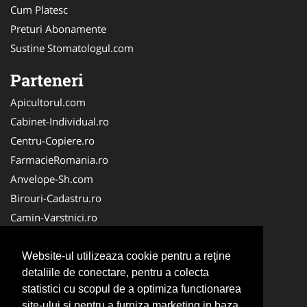
Cum Platesc
Preturi Abonamente
Sustine Stomatologul.com
Parteneri
Apicultorul.com
Cabinet-Individual.ro
Centru-Copiere.ro
FarmacieRomania.ro
Anvelope-Sh.com
Birouri-Cadastru.ro
Camin-Varstnici.ro
CentraleBoilere.ro
Cabinet-Ginecologic.ro
Website-ul utilizeaza cookie pentru a reţine
detaliile de conectare, pentru a colecta
Cabinet-Psihologie.com
statistici cu scopul de a optimiza functionarea
Clinica-Privata.ro
site-ului si pentru a furniza marketing in baza