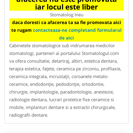
iar locul este liber
Stomatolog Ineu
daca doresti ca afacerea ta sa fie promovata aici
te rugam
contacteaza-ne completand formularul
de aici
Cabinetele stomatologice sub indrumarea medicilor
stomatologi, parteneri ai portalului Stomatologul.com
va ofera consultatie, detartraj, albiri, estetica dentara,
terapia estetica, faţete, ceramica pe zirconiu, profilaxie,
ceramica integrala, incrustaţii, coroanele metalo-
ceramice, endodonţie, pedodonţie, ortodontie,
chirurgie, implantologie, paradontologie, anestezie,
radiologie dentara, lucrari protetice fixe ceramice si
mobile, implanturi dentare si a extractii chirurgicale,
radiografii dentare.