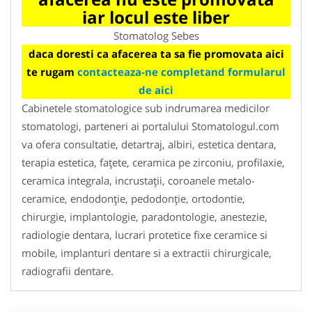
iar locul este liber
Stomatolog Sebes
daca doresti ca afacerea ta sa fie promovata aici
te rugam
contacteaza-ne completand formularul
de aici
Cabinetele stomatologice sub indrumarea medicilor
stomatologi, parteneri ai portalului Stomatologul.com
va ofera consultatie, detartraj, albiri, estetica dentara,
terapia estetica, faţete, ceramica pe zirconiu, profilaxie,
ceramica integrala, incrustaţii, coroanele metalo-
ceramice, endodonţie, pedodonţie, ortodontie,
chirurgie, implantologie, paradontologie, anestezie,
radiologie dentara, lucrari protetice fixe ceramice si
mobile, implanturi dentare si a extractii chirurgicale,
radiografii dentare.