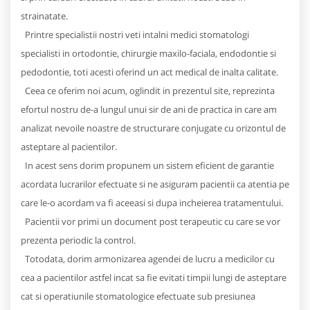
strainatate.
Printre specialistii nostri veti intalni medici stomatologi
specialisti in ortodontie, chirurgie maxilo-faciala, endodontie si
pedodontie, toti acesti oferind un act medical de inalta calitate.
Ceea ce oferim noi acum, oglindit in prezentul site, reprezinta
efortul nostru de-a lungul unui sir de ani de practica in care am
analizat nevoile noastre de structurare conjugate cu orizontul de
asteptare al pacientilor.
In acest sens dorim propunem un sistem eficient de garantie
acordata lucrarilor efectuate si ne asiguram pacientii ca atentia pe
care le-o acordam va fi aceeasi si dupa incheierea tratamentului.
Pacientii vor primi un document post terapeutic cu care se vor
prezenta periodic la control.
Totodata, dorim armonizarea agendei de lucru a medicilor cu
cea a pacientilor astfel incat sa fie evitati timpii lungi de asteptare
cat si operatiunile stomatologice efectuate sub presiunea