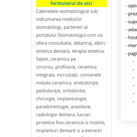
formularul de aici
- opt
Cabinetele stomatologice sub
- pre
indrumarea medicilor
- sup
stomatologi, parteneri ai
- ada
portalului Stomatologul.com va
- hos
ofera consultatie, detartraj, albiri,
- men
estetica dentara, terapia estetica,
- pag
faţete, ceramica pe
- Dat
zirconiu, profilaxie, ceramica
- De
integrala, incrustaţii, coroanele
- Lo
metalo-ceramice, endodonţie,
- Des
pedodonţie, ortodontie,
- Ga
chirurgie, implantologie,
- Poz
paradontologie, anestezie,
radiologie dentara, lucrari
protetice fixe ceramice si mobile,
implanturi dentare si a extractii