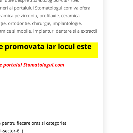
ii utile despre
Stomatolog Bolintin Vale
.
neri ai portalului Stomatologul.com va ofera
ceramica pe zirconiu, profilaxie, ceramica
ie, ortodontie, chirurgie, implantologie,
amice si mobile, implanturi dentare si a extractii
 promovata iar locul este
pe portalul Stomatologul.com
entru fiecare oras si categorie)
-sector-6
)