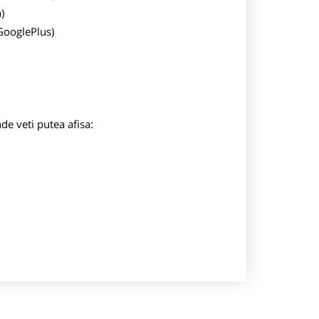
)
 GooglePlus)
nde veti putea afisa: