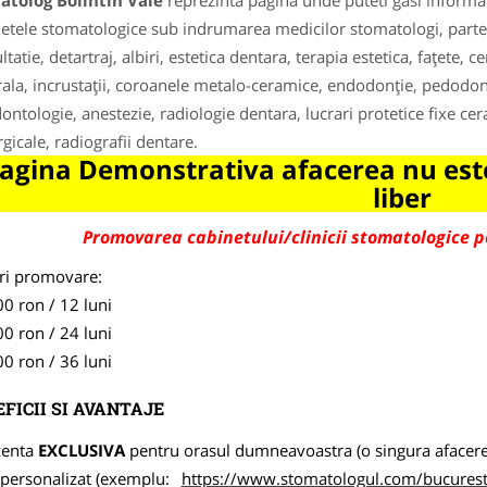
atolog Bolintin Vale
reprezinta pagina unde puteti gasi informat
etele stomatologice sub indrumarea medicilor stomatologi, parte
tatie, detartraj, albiri, estetica dentara, terapia estetica, faţete, 
rala, incrustaţii, coroanele metalo-ceramice, endodonţie, pedodonţ
ontologie, anestezie, radiologie dentara, lucrari protetice fixe cer
rgicale, radiografii dentare.
agina Demonstrativa afacerea nu este
liber
Promovarea cabinetului/clinicii stomatologice 
ri promovare:
0 ron / 12 luni
0 ron / 24 luni
0 ron / 36 luni
FICII SI AVANTAJE
zenta
EXCLUSIVA
pentru orasul dumneavoastra (o singura afacere p
k personalizat (exemplu:
https://www.stomatologul.com/bucuresti