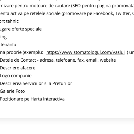
imizare pentru motoare de cautare (SEO pentru pagina promovata
zenta activa pe retelele sociale (promovare pe Facebook, Twitter,
ort tehnic
ugare oferte speciale
ting
tenanta
ina proprie (exemplu:
https://www.stomatologul.com/vaslui
) u
ele de Contact - adresa, telefoane, fax, email, website
scriere afacere
go companie
crierea Serviciilor si a Preturilor
lerie Foto
itionare pe Harta Interactiva