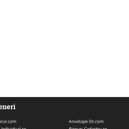
eneri
orul.com
Anvelope-Sh.com
-Individual.ro
Birouri-Cadastru.ro