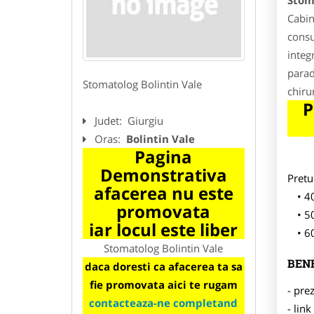
Stom
Cabin
consul
integ
parad
Stomatolog Bolintin Vale
chiru
P
Judet:
Giurgiu
Oras:
Bolintin Vale
Pagina
Demonstrativa
Pretu
afacerea nu este
40
promovata
50
iar locul este liber
60
Stomatolog Bolintin Vale
BENE
daca doresti ca afacerea ta sa
fie promovata aici te rugam
- pre
contacteaza-ne completand
- lin