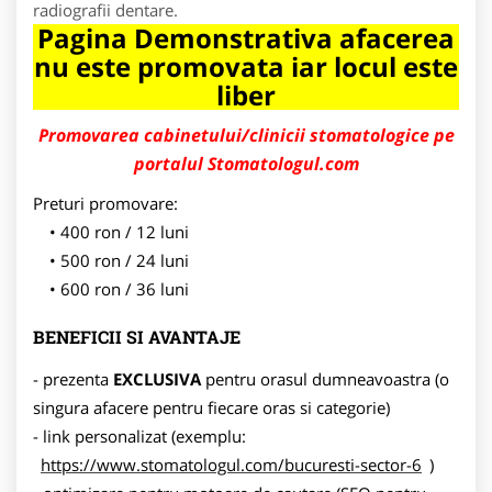
radiografii dentare.
Pagina Demonstrativa afacerea
nu este promovata iar locul este
liber
Promovarea cabinetului/clinicii stomatologice pe
portalul Stomatologul.com
Preturi promovare:
400 ron / 12 luni
500 ron / 24 luni
600 ron / 36 luni
BENEFICII SI AVANTAJE
- prezenta
EXCLUSIVA
pentru orasul dumneavoastra (o
singura afacere pentru fiecare oras si categorie)
- link personalizat (exemplu:
https://www.stomatologul.com/bucuresti-sector-6
)