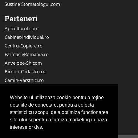
Sustine Stomatologul.com
Parteneri
Apicultorul.com
Cabinet-Individual.ro
Centru-Copiere.ro
FarmacieRomania.ro
Anvelope-Sh.com
Birouri-Cadastru.ro
Camin-Varstnici.ro
CentraleBoilere.ro
Cabinet-Ginecologic.ro
Website-ul utilizeaza cookie pentru a reţine
detaliile de conectare, pentru a colecta
Cabinet-Psihologie.com
statistici cu scopul de a optimiza functionarea
Clinica-Privata.ro
site-ului si pentru a furniza marketing in baza
InchiriereToaleteEcologice.ro
intereselor dvs.