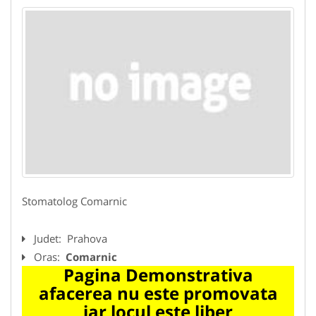
Stomatolog Comarnic
Judet:
Prahova
Oras:
Comarnic
Pagina Demonstrativa
afacerea nu este promovata
iar locul este liber