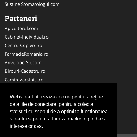
Sustine Stomatologul.com
Parteneri
Apicultorul.com
Cabinet-Individual.ro
Centru-Copiere.ro
FarmacieRomania.ro
Anvelope-Sh.com
Birouri-Cadastru.ro
Camin-Varstnici.ro
CentraleBoilere.ro
Cabinet-Ginecologic.ro
Website-ul utilizeaza cookie pentru a reţine
detaliile de conectare, pentru a colecta
Cabinet-Psihologie.com
statistici cu scopul de a optimiza functionarea
Clinica-Privata.ro
site-ului si pentru a furniza marketing in baza
InchiriereToaleteEcologice.ro
intereselor dvs.