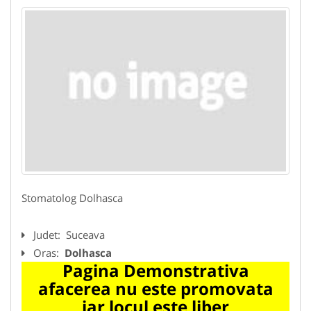
Stomatolog Dolhasca
Judet:
Suceava
Oras:
Dolhasca
Pagina Demonstrativa
afacerea nu este promovata
iar locul este liber