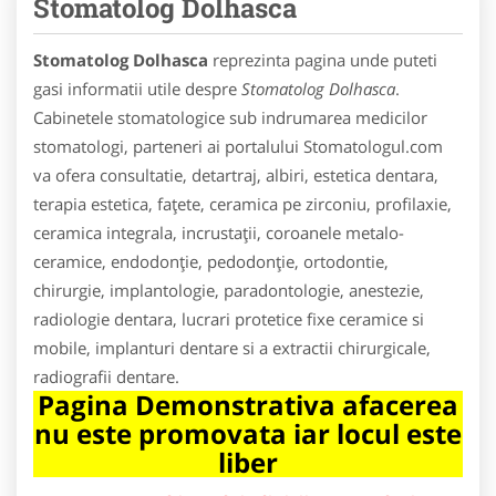
Stomatolog Dolhasca
Stomatolog Dolhasca
reprezinta pagina unde puteti
gasi informatii utile despre
Stomatolog Dolhasca
.
Cabinetele stomatologice sub indrumarea medicilor
stomatologi, parteneri ai portalului Stomatologul.com
va ofera consultatie, detartraj, albiri, estetica dentara,
terapia estetica, faţete, ceramica pe zirconiu, profilaxie,
ceramica integrala, incrustaţii, coroanele metalo-
ceramice, endodonţie, pedodonţie, ortodontie,
chirurgie, implantologie, paradontologie, anestezie,
radiologie dentara, lucrari protetice fixe ceramice si
mobile, implanturi dentare si a extractii chirurgicale,
radiografii dentare.
Pagina Demonstrativa afacerea
nu este promovata iar locul este
liber