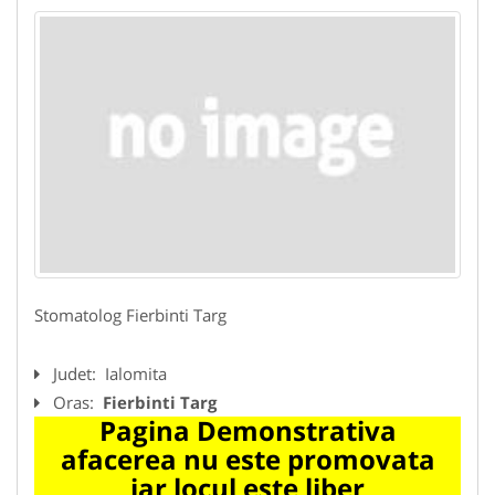
Stomatolog Fierbinti Targ
Judet:
Ialomita
Oras:
Fierbinti Targ
Pagina Demonstrativa
afacerea nu este promovata
iar locul este liber