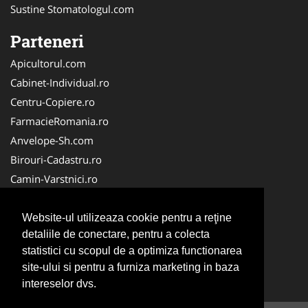
Sustine Stomatologul.com
Parteneri
Apicultorul.com
Cabinet-Individual.ro
Centru-Copiere.ro
FarmacieRomania.ro
Anvelope-Sh.com
Birouri-Cadastru.ro
Camin-Varstnici.ro
CentraleBoilere.ro
Cabinet-Ginecologic.ro
Website-ul utilizeaza cookie pentru a reţine
detaliile de conectare, pentru a colecta
Cabinet-Psihologie.com
statistici cu scopul de a optimiza functionarea
Clinica-Privata.ro
site-ului si pentru a furniza marketing in baza
InchiriereToaleteEcologice.ro
intereselor dvs.