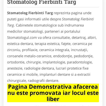
Stomatolog Fierbinti Targ
Stomatolog Fierbinti Targ
reprezinta pagina unde
puteti gasi informatii utile despre
Stomatolog Fierbinti
Targ
. Cabinetele stomatologice sub indrumarea
medicilor stomatologi, parteneri ai portalului
Stomatologul.com va ofera consultatie, detartraj, albiri,
estetica dentara, terapia estetica, faţete, ceramica pe
zirconiu, profilaxie, ceramica integrala, incrustaţii,
coroanele metalo-ceramice, endodonţie, pedodonţie,
ortodontie, chirurgie, implantologie, paradontologie,
anestezie, radiologie dentara, lucrari protetice fixe
ceramice si mobile, implanturi dentare si a extractii
chirurgicale, radiografii dentare.
Pagina Demonstrativa afacerea
nu este promovata iar locul este
liber