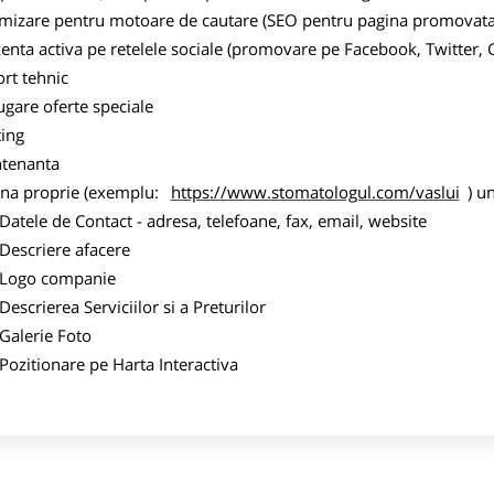
imizare pentru motoare de cautare (SEO pentru pagina promovata
zenta activa pe retelele sociale (promovare pe Facebook, Twitter,
ort tehnic
ugare oferte speciale
ting
tenanta
ina proprie (exemplu:
https://www.stomatologul.com/vaslui
) u
ele de Contact - adresa, telefoane, fax, email, website
scriere afacere
go companie
crierea Serviciilor si a Preturilor
lerie Foto
itionare pe Harta Interactiva