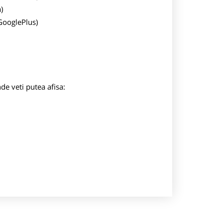
)
 GooglePlus)
nde veti putea afisa: