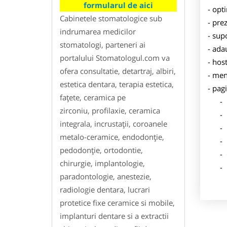
formularul de aici
- opt
Cabinetele stomatologice sub
- pre
indrumarea medicilor
- sup
stomatologi, parteneri ai
- ada
portalului Stomatologul.com va
- hos
ofera consultatie, detartraj, albiri,
- men
estetica dentara, terapia estetica,
- pag
faţete, ceramica pe
- Dat
zirconiu, profilaxie, ceramica
- De
integrala, incrustaţii, coroanele
- Lo
metalo-ceramice, endodonţie,
- Des
pedodonţie, ortodontie,
- Ga
chirurgie, implantologie,
- Poz
paradontologie, anestezie,
radiologie dentara, lucrari
protetice fixe ceramice si mobile,
implanturi dentare si a extractii