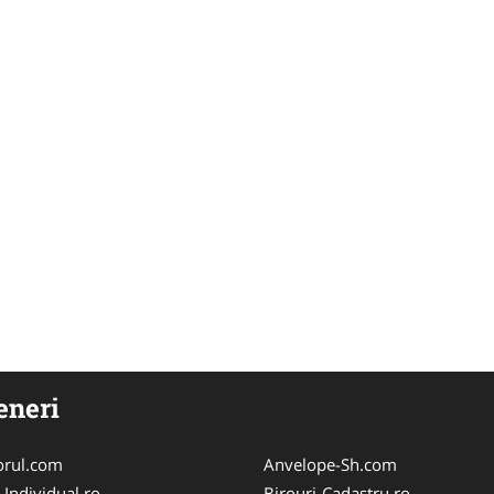
eneri
orul.com
Anvelope-Sh.com
-Individual.ro
Birouri-Cadastru.ro