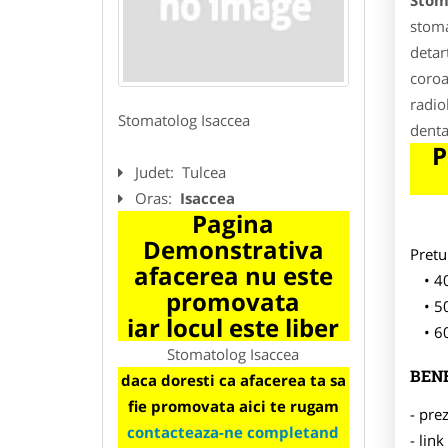
Stom
stoma
detart
coroa
radio
Stomatolog Isaccea
denta
P
Judet:
Tulcea
Oras:
Isaccea
Pagina
Demonstrativa
Pretu
afacerea nu este
40
promovata
50
iar locul este liber
60
Stomatolog Isaccea
BENE
daca doresti ca afacerea ta sa
fie promovata aici te rugam
- pre
contacteaza-ne completand
- lin