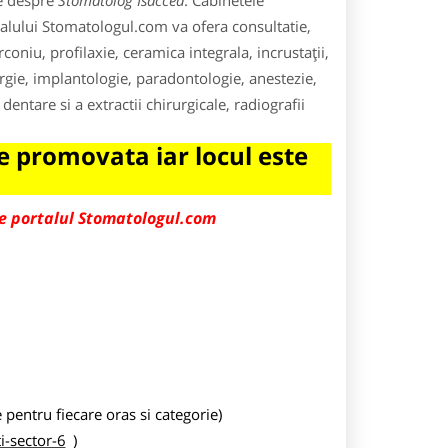
le despre
Stomatolog Isaccea
. Cabinetele
alului Stomatologul.com va ofera consultatie,
rconiu, profilaxie, ceramica integrala, incrustaţii,
gie, implantologie, paradontologie, anestezie,
entare si a extractii chirurgicale, radiografii
 promovata iar locul este
pe portalul Stomatologul.com
entru fiecare oras si categorie)
-sector-6
)