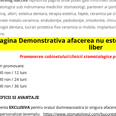
atolog Isaccea
reprezinta pagina unde puteti gasi informatii uti
tologice sub indrumarea medicilor stomatologi, parteneri ai port
raj, albiri, estetica dentara, terapia estetica, faţete, ceramica pe zi
nele metalo-ceramice, endodonţie, pedodonţie, ortodontie, chirur
logie dentara, lucrari protetice fixe ceramice si mobile, implanturi d
re.
agina Demonstrativa afacerea nu este
liber
Promovarea cabinetului/clinicii stomatologice 
ri promovare:
0 ron / 12 luni
0 ron / 24 luni
0 ron / 36 luni
FICII SI AVANTAJE
zenta
EXCLUSIVA
pentru orasul dumneavoastra (o singura afacere p
k personalizat (exemplu:
https://www.stomatologul.com/bucuresti