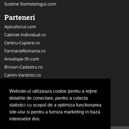
Sustine Stomatologul.com
Parteneri
Apicultorul.com
Cabinet-Individual.ro
Centru-Copiere.ro
FarmacieRomania.ro
Anvelope-Sh.com
Birouri-Cadastru.ro
Camin-Varstnici.ro
CentraleBoilere.ro
Cabinet-Ginecologic.ro
Website-ul utilizeaza cookie pentru a reţine
detaliile de conectare, pentru a colecta
Cabinet-Psihologie.com
statistici cu scopul de a optimiza functionarea
Clinica-Privata.ro
site-ului si pentru a furniza marketing in baza
InchiriereToaleteEcologice.ro
intereselor dvs.