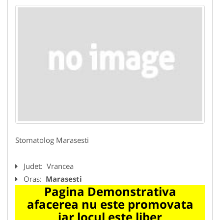
Stomatolog Marasesti
Judet:
Vrancea
Oras:
Marasesti
Pagina Demonstrativa
afacerea nu este promovata
iar locul este liber