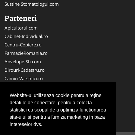
Sustine Stomatologul.com
Parteneri
Apicultorul.com
Cabinet-Individual.ro
Centru-Copiere.ro
FarmacieRomania.ro
Anvelope-Sh.com
Birouri-Cadastru.ro
Camin-Varstnici.ro
CentraleBoilere.ro
Cabinet-Ginecologic.ro
Website-ul utilizeaza cookie pentru a reţine
detaliile de conectare, pentru a colecta
Cabinet-Psihologie.com
statistici cu scopul de a optimiza functionarea
Clinica-Privata.ro
site-ului si pentru a furniza marketing in baza
InchiriereToaleteEcologice.ro
intereselor dvs.