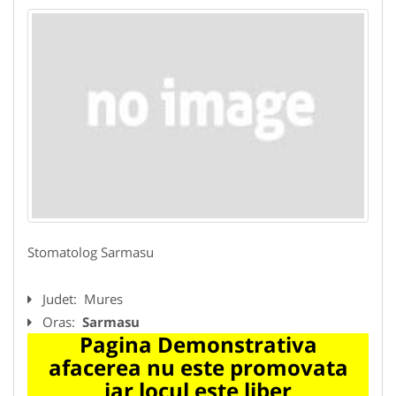
Stomatolog Sarmasu
Judet:
Mures
Oras:
Sarmasu
Pagina Demonstrativa
afacerea nu este promovata
iar locul este liber