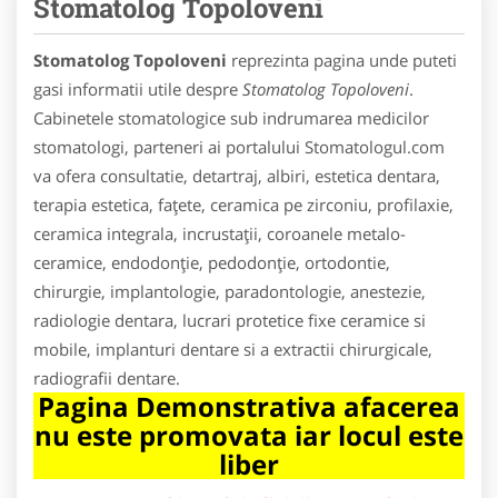
Stomatolog Topoloveni
Stomatolog Topoloveni
reprezinta pagina unde puteti
gasi informatii utile despre
Stomatolog Topoloveni
.
Cabinetele stomatologice sub indrumarea medicilor
stomatologi, parteneri ai portalului Stomatologul.com
va ofera consultatie, detartraj, albiri, estetica dentara,
terapia estetica, faţete, ceramica pe zirconiu, profilaxie,
ceramica integrala, incrustaţii, coroanele metalo-
ceramice, endodonţie, pedodonţie, ortodontie,
chirurgie, implantologie, paradontologie, anestezie,
radiologie dentara, lucrari protetice fixe ceramice si
mobile, implanturi dentare si a extractii chirurgicale,
radiografii dentare.
Pagina Demonstrativa afacerea
nu este promovata iar locul este
liber