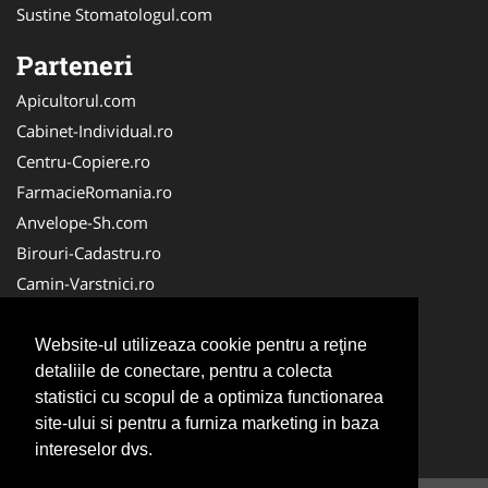
Sustine Stomatologul.com
Parteneri
Apicultorul.com
Cabinet-Individual.ro
Centru-Copiere.ro
FarmacieRomania.ro
Anvelope-Sh.com
Birouri-Cadastru.ro
Camin-Varstnici.ro
CentraleBoilere.ro
Cabinet-Ginecologic.ro
Website-ul utilizeaza cookie pentru a reţine
detaliile de conectare, pentru a colecta
Cabinet-Psihologie.com
statistici cu scopul de a optimiza functionarea
Clinica-Privata.ro
site-ului si pentru a furniza marketing in baza
InchiriereToaleteEcologice.ro
intereselor dvs.