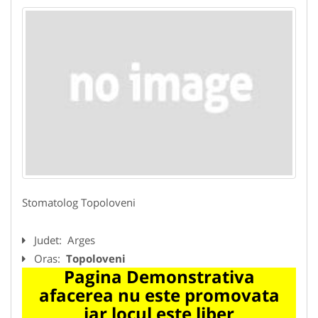
Stomatolog Topoloveni
Judet:
Arges
Oras:
Topoloveni
Pagina Demonstrativa
afacerea nu este promovata
iar locul este liber