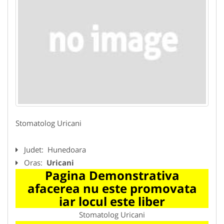
Stomatolog Uricani
Judet:
Hunedoara
Oras:
Uricani
Pagina Demonstrativa
afacerea nu este promovata
iar locul este liber
Stomatolog Uricani