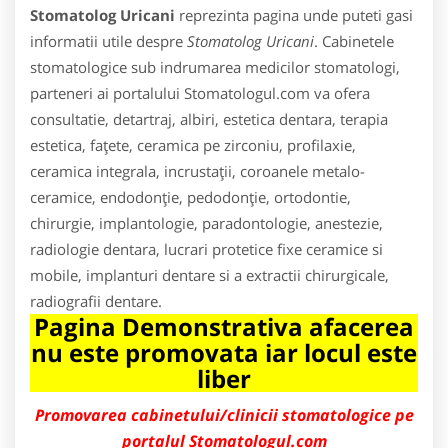
Stomatolog Uricani
reprezinta pagina unde puteti gasi
informatii utile despre
Stomatolog Uricani
. Cabinetele
stomatologice sub indrumarea medicilor stomatologi,
parteneri ai portalului Stomatologul.com va ofera
consultatie, detartraj, albiri, estetica dentara, terapia
estetica, faţete, ceramica pe zirconiu, profilaxie,
ceramica integrala, incrustaţii, coroanele metalo-
ceramice, endodonţie, pedodonţie, ortodontie,
chirurgie, implantologie, paradontologie, anestezie,
radiologie dentara, lucrari protetice fixe ceramice si
mobile, implanturi dentare si a extractii chirurgicale,
radiografii dentare.
Pagina Demonstrativa afacerea
nu este promovata iar locul este
liber
Promovarea cabinetului/clinicii stomatologice pe
portalul Stomatologul.com