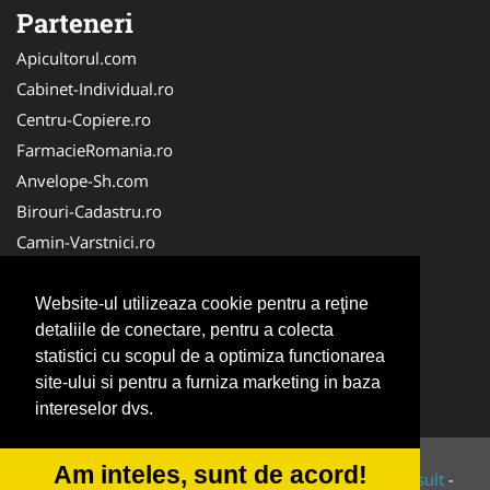
Parteneri
Apicultorul.com
Cabinet-Individual.ro
Centru-Copiere.ro
FarmacieRomania.ro
Anvelope-Sh.com
Birouri-Cadastru.ro
Camin-Varstnici.ro
CentraleBoilere.ro
Cabinet-Ginecologic.ro
Website-ul utilizeaza cookie pentru a reţine
detaliile de conectare, pentru a colecta
Cabinet-Psihologie.com
statistici cu scopul de a optimiza functionarea
Clinica-Privata.ro
site-ului si pentru a furniza marketing in baza
InchiriereToaleteEcologice.ro
intereselor dvs.
Am inteles, sunt de acord!
© 2014-2026 Powered by
VilonMedia
&
Tokaido Consult
-