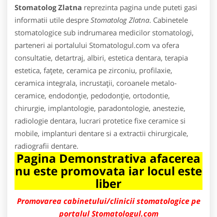
Stomatolog Zlatna
reprezinta pagina unde puteti gasi
informatii utile despre
Stomatolog Zlatna
. Cabinetele
stomatologice sub indrumarea medicilor stomatologi,
parteneri ai portalului Stomatologul.com va ofera
consultatie, detartraj, albiri, estetica dentara, terapia
estetica, faţete, ceramica pe zirconiu, profilaxie,
ceramica integrala, incrustaţii, coroanele metalo-
ceramice, endodonţie, pedodonţie, ortodontie,
chirurgie, implantologie, paradontologie, anestezie,
radiologie dentara, lucrari protetice fixe ceramice si
mobile, implanturi dentare si a extractii chirurgicale,
radiografii dentare.
Pagina Demonstrativa afacerea
nu este promovata iar locul este
liber
Promovarea cabinetului/clinicii stomatologice pe
portalul Stomatologul.com