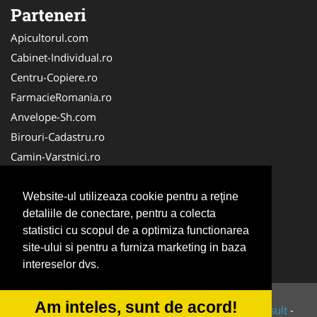
Parteneri
Apicultorul.com
Cabinet-Individual.ro
Centru-Copiere.ro
FarmacieRomania.ro
Anvelope-Sh.com
Birouri-Cadastru.ro
Camin-Varstnici.ro
CentraleBoilere.ro
Cabinet-Ginecologic.ro
Website-ul utilizeaza cookie pentru a reţine
detaliile de conectare, pentru a colecta
Cabinet-Psihologie.com
statistici cu scopul de a optimiza functionarea
Clinica-Privata.ro
site-ului si pentru a furniza marketing in baza
InchiriereToaleteEcologice.ro
intereselor dvs.
Am inteles, sunt de acord!
© 2014-2026 Powered by
VilonMedia
&
Tokaido Consult
-