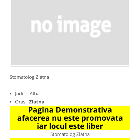
Stomatolog Zlatna
Judet:
Alba
Oras:
Zlatna
Pagina Demonstrativa
afacerea nu este promovata
iar locul este liber
Stomatolog Zlatna