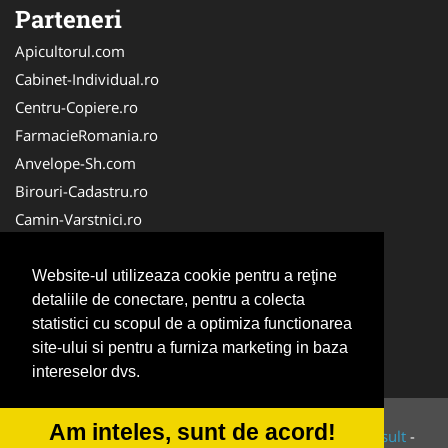
Parteneri
Apicultorul.com
Cabinet-Individual.ro
Centru-Copiere.ro
FarmacieRomania.ro
Anvelope-Sh.com
Birouri-Cadastru.ro
Camin-Varstnici.ro
CentraleBoilere.ro
Cabinet-Ginecologic.ro
Website-ul utilizeaza cookie pentru a reţine
detaliile de conectare, pentru a colecta
Cabinet-Psihologie.com
statistici cu scopul de a optimiza functionarea
Clinica-Privata.ro
site-ului si pentru a furniza marketing in baza
InchiriereToaleteEcologice.ro
intereselor dvs.
Am inteles, sunt de acord!
© 2014-2026 Powered by
VilonMedia
&
Tokaido Consult
-