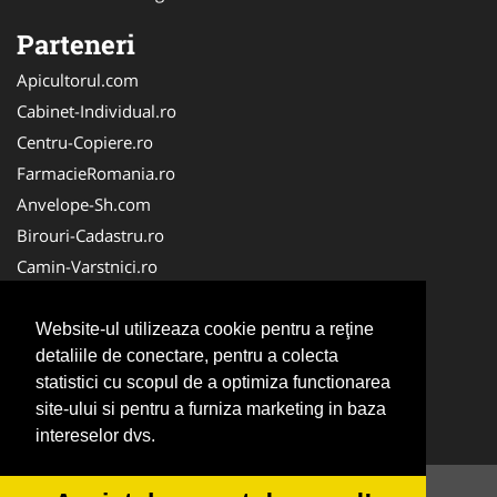
Parteneri
Apicultorul.com
Cabinet-Individual.ro
Centru-Copiere.ro
FarmacieRomania.ro
Anvelope-Sh.com
Birouri-Cadastru.ro
Camin-Varstnici.ro
CentraleBoilere.ro
Cabinet-Ginecologic.ro
Website-ul utilizeaza cookie pentru a reţine
detaliile de conectare, pentru a colecta
Cabinet-Psihologie.com
statistici cu scopul de a optimiza functionarea
Clinica-Privata.ro
site-ului si pentru a furniza marketing in baza
InchiriereToaleteEcologice.ro
intereselor dvs.