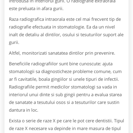
introdusa in interiorul gurii. O radiografie extraorala
este preluata in afara gurii.
Raza radiografica intraorala este cel mai frecvent tip de
radiografie efectuata in stomatologie. Ea da un nivel
inalt de detaliu al dintilor, osului si tesuturilor suport ale
gurii.
Altfel, monitorizati sanatatea dintilor prin prevenire.
Beneficiile radiografiilor sunt bine cunoscute: ajuta
stomatologii sa diagnosticheze probleme comune, cum
ar fi cavitatile, boala gingiilor si unele tipuri de infectii.
Radiografiile permit medicilor stomatologi sa vada in
interiorul unui dinte si sub gingii pentru a evalua starea
de sanatate a tesutului osos si a tesuturilor care sustin
dantura in loc.
Exista o serie de raze X pe care le pot cere dentistii. Tipul
de raze X necesare va depinde in mare masura de tipul