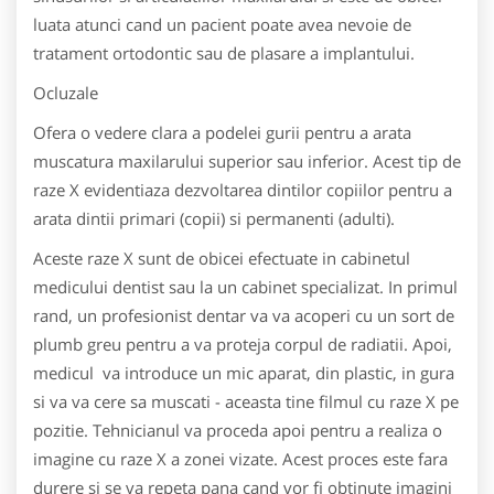
luata atunci cand un pacient poate avea nevoie de
tratament ortodontic sau de plasare a implantului.
Ocluzale
Ofera o vedere clara a podelei gurii pentru a arata
muscatura maxilarului superior sau inferior. Acest tip de
raze X evidentiaza dezvoltarea dintilor copiilor pentru a
arata dintii primari (copii) si permanenti (adulti).
Aceste raze X sunt de obicei efectuate in cabinetul
medicului dentist sau la un cabinet specializat. In primul
rand, un profesionist dentar va va acoperi cu un sort de
plumb greu pentru a va proteja corpul de radiatii. Apoi,
medicul va introduce un mic aparat, din plastic, in gura
si va va cere sa muscati - aceasta tine filmul cu raze X pe
pozitie. Tehnicianul va proceda apoi pentru a realiza o
imagine cu raze X a zonei vizate. Acest proces este fara
durere si se va repeta pana cand vor fi obtinute imagini