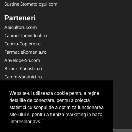
Sustine Stomatologul.com
Parteneri
Apicultorul.com
Cabinet-Individual.ro
Centru-Copiere.ro
FarmacieRomania.ro
Anvelope-Sh.com
Birouri-Cadastru.ro
Camin-Varstnici.ro
CentraleBoilere.ro
Cabinet-Ginecologic.ro
Website-ul utilizeaza cookie pentru a reţine
detaliile de conectare, pentru a colecta
Cabinet-Psihologie.com
statistici cu scopul de a optimiza functionarea
Clinica-Privata.ro
site-ului si pentru a furniza marketing in baza
InchiriereToaleteEcologice.ro
intereselor dvs.