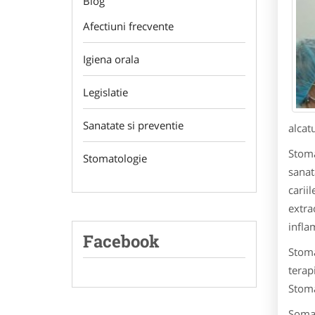
Blog
Afectiuni frecvente
Igiena orala
Legislatie
Sanatate si preventie
alcatu
Stoma
Stomatologie
sanat
carii
extra
infla
Facebook
Stoma
terap
Stoma
Somat