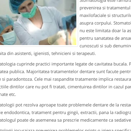
Stomatologia este ramura 
prevenirea si tratamentul b
maxilofaciale si structur
asupra corpului. Stomatol
nu este limitata doar la 
pentru sanatatea de ansa
cunoscuti si sub denumire
ita din asistenti, igienisti, tehnicieni si terapeuti.
tologia cuprinde practici importante legate de cavitatea bucala. P
atea publica. Majoritatea tratamentelor dentare sunt facute pent
le si paradontoza. Cele mai raspandite tratamente implica restaurar
ctiile dintilor care nu pot fi tratati, cimentuirea dintilor in cazul 
mate etc.
tologii pot rezolva aproape toate problemele dentare de la restau
ie endodontica, tratament pentru gingii, extractii, pana la radiogr
tologul poate de asemenea sa prescrie medicamente ca sedative, an
ologii incurajaza prevenirea problemelor printr-o igiena specifica, 