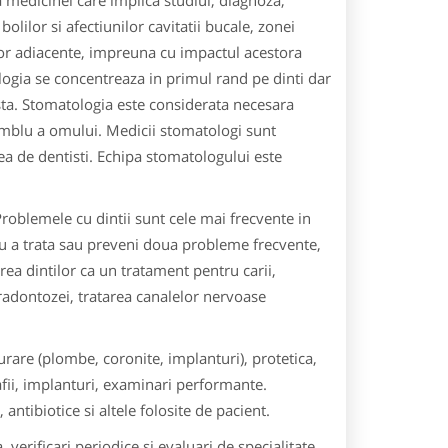
medicinei care implica studiul, diagnoza,
olilor si afectiunilor cavitatii bucale, zonei
ilor adiacente, impreuna cu impactul acestora
ogia se concentreaza in primul rand pe dinti dar
asta. Stomatologia este considerata necesara
mblu a omului. Medicii stomatologi sunt
a de dentisti. Echipa stomatologului este
roblemele cu dintii sunt cele mai frecvente in
ru a trata sau preveni doua probleme frecvente,
ea dintilor ca un tratament pentru carii,
paradontozei, tratarea canalelor nervoase
rare (plombe, coronite, implanturi), protetica,
afii, implanturi, examinari performante.
tibiotice si altele folosite de pacient.
verificari periodice si evaluari de specialitate.